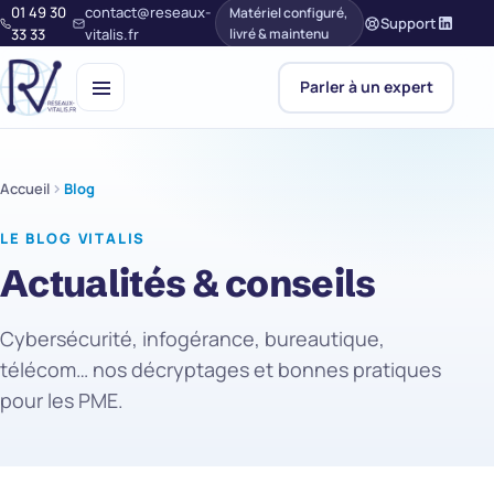
01 49 30
contact@reseaux-
Matériel configuré,
Support
33 33
vitalis.fr
livré & maintenu
Parler à un expert
Accueil
Blog
LE BLOG VITALIS
Actualités & conseils
Cybersécurité, infogérance, bureautique,
télécom… nos décryptages et bonnes pratiques
pour les PME.