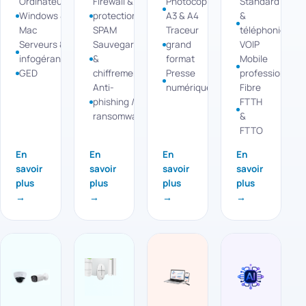
Ordinateurs
Firewall &
Photocopieurs
Standard
Windows &
protection
A3 & A4
&
Mac
SPAM
Traceur
téléphonie
Serveurs &
Sauvegarde
grand
VOIP
infogérance
&
format
Mobile
GED
chiffrement
Presse
professionnel
Anti-
numérique
Fibre
phishing /
FTTH
ransomware
&
FTTO
En
En
En
En
savoir
savoir
savoir
savoir
plus
plus
plus
plus
→
→
→
→