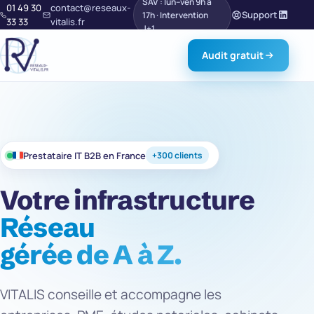
SAV : lun–ven 9h à
01 49 30
contact@reseaux-
Support
17h · Intervention
33 33
vitalis.fr
J+1
Audit gratuit
Prestataire IT B2B en France
+300 clients
Votre infrastructure
Sécurité
gérée de A à Z.
VITALIS conseille et accompagne les