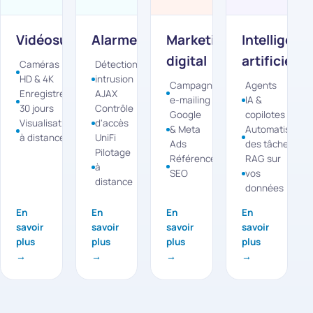
Vidéosurveillance
Alarme
Marketing
Intelligenc
digital
artificielle
Caméras
Détection
HD & 4K
intrusion
Campagnes
Agents
Enregistrement
AJAX
e-mailing
IA &
30 jours
Contrôle
Google
copilotes
Visualisation
d'accès
& Meta
Automatisation
à distance
UniFi
Ads
des tâches
Pilotage
Référencement
RAG sur
à
SEO
vos
distance
données
En
En
En
En
savoir
savoir
savoir
savoir
plus
plus
plus
plus
→
→
→
→