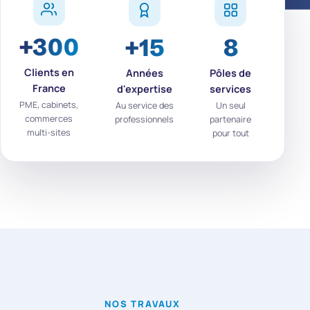
+300
+15
8
9
Clients en
Années
Pôles de
Cl
France
d'expertise
services
fid
PME, cabinets,
Au service des
Un seul
Renou
commerces
professionnels
partenaire
leur 
multi-sites
pour tout
NOS TRAVAUX