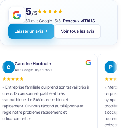
5
/5
50 avis
Google ·
5/5
·
Réseaux VITALIS
Laisser un avis
Voir tous les avis
Philippe Serron
Inè
P
I
Avis Google · il y a 11 mois
Avis 
« Merci Vitalis, grâce à vous nous avons la fibre à
« Service im
un prix compétitif ! L'équipe est très
pour un tab
sympathique et surtout professionnelle. Les
copieur, et 
problèmes techniques sont pris en charge, on
réellement 
s'occupe de rien et tout se passe bien. Je
grande réac
recommande fortement les services de cette
entreprise efficace ! »