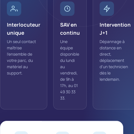
Interlocuteur
SAV en
Intervention
unique
continu
J+1
Un seul contact
Une
Dépannage à
maîtrise
équipe
distance en
l'ensemble de
disponible
direct,
votre parc, du
du lundi
déplacement
matériel au
au
d'un technicien
support.
vendredi,
dès le
de 9h à
lendemain.
17h, au 01
49 30 33
33.