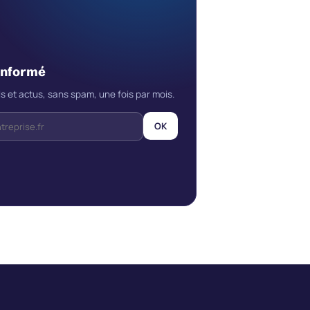
informé
s et actus, sans spam, une fois par mois.
OK