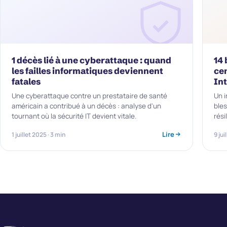
1 décès lié à une cyberattaque : quand
14 
les failles informatiques deviennent
ce
fatales
In
Une cyberattaque contre un prestataire de santé
Un i
américain a contribué à un décès : analyse d'un
bles
tournant où la sécurité IT devient vitale.
rési
Lire
1 juillet 2025 · 3 min
9 jui