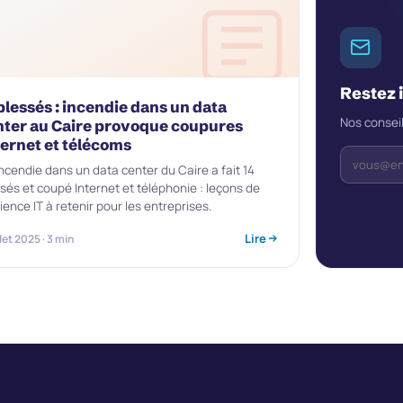
Restez 
blessés : incendie dans un data
Nos conseil
nter au Caire provoque coupures
ternet et télécoms
ncendie dans un data center du Caire a fait 14
sés et coupé Internet et téléphonie : leçons de
lience IT à retenir pour les entreprises.
Lire
llet 2025 · 3 min