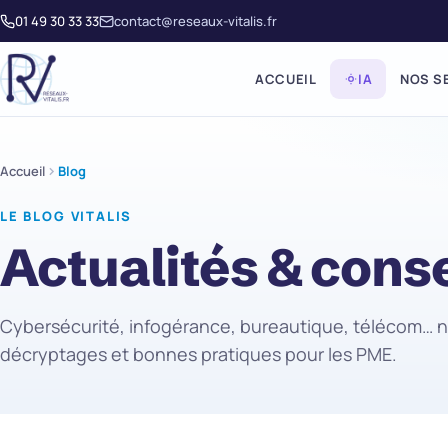
01 49 30 33 33
contact@reseaux-vitalis.fr
ACCUEIL
IA
NOS S
Accueil
Blog
LE BLOG VITALIS
Actualités & conse
Cybersécurité, infogérance, bureautique, télécom… 
décryptages et bonnes pratiques pour les PME.