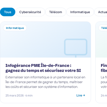
Tous
Cybersécurité
Télécom
Informatique
Actua
Informatique
Tél
Infogérance PME Île-de-France :
Fin
gagnez du temps et sécurisez votre SI
fib
Externaliser son informatique à un partenaire local en
La f
Île-de-France permet de gagner du temps, maîtriser
pour
les coûts et sécuriser son système d’information.
votr
Lire
25 mars 2026 · 4 min
24 m