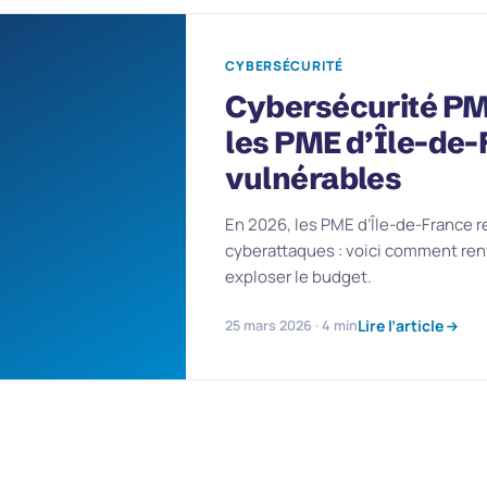
CYBERSÉCURITÉ
Cybersécurité PM
les PME d’Île-de-
vulnérables
En 2026, les PME d’Île-de-France r
cyberattaques : voici comment renf
exploser le budget.
Lire l’article
25 mars 2026 · 4 min