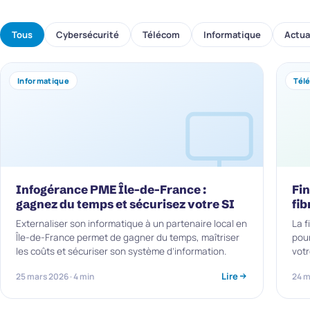
Tous
Cybersécurité
Télécom
Informatique
Actua
Informatique
Tél
Infogérance PME Île-de-France :
Fin
gagnez du temps et sécurisez votre SI
fib
Externaliser son informatique à un partenaire local en
La f
Île-de-France permet de gagner du temps, maîtriser
pour
les coûts et sécuriser son système d’information.
votr
Lire
25 mars 2026 · 4 min
24 m