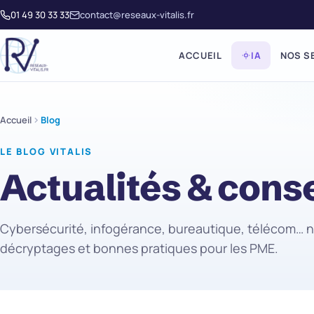
01 49 30 33 33
contact@reseaux-vitalis.fr
ACCUEIL
IA
NOS S
Accueil
Blog
LE BLOG VITALIS
Actualités & conse
Cybersécurité, infogérance, bureautique, télécom… 
décryptages et bonnes pratiques pour les PME.