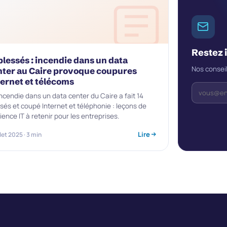
Restez 
blessés : incendie dans un data
Nos conseil
nter au Caire provoque coupures
ternet et télécoms
ncendie dans un data center du Caire a fait 14
sés et coupé Internet et téléphonie : leçons de
lience IT à retenir pour les entreprises.
Lire
llet 2025 · 3 min