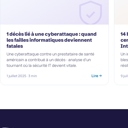
1 décès lié à une cyberattaque : quand
14 
les failles informatiques deviennent
ce
fatales
In
Une cyberattaque contre un prestataire de santé
Un i
américain a contribué à un décès : analyse d'un
bles
tournant où la sécurité IT devient vitale.
rési
Lire
1 juillet 2025 · 3 min
9 jui