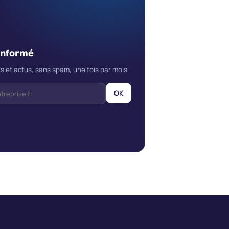
informé
s et actus, sans spam, une fois par mois.
OK