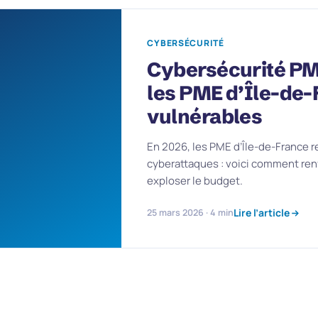
CYBERSÉCURITÉ
Cybersécurité PM
les PME d’Île-de-
vulnérables
En 2026, les PME d’Île-de-France r
cyberattaques : voici comment renf
exploser le budget.
Lire l’article
25 mars 2026 · 4 min