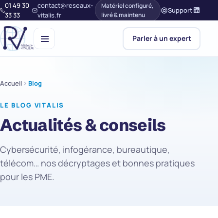
01 49 30
contact@reseaux-
Matériel configuré,
Support
33 33
vitalis.fr
livré & maintenu
Parler à un expert
Accueil
Blog
LE BLOG VITALIS
Actualités & conseils
Cybersécurité, infogérance, bureautique,
télécom… nos décryptages et bonnes pratiques
pour les PME.