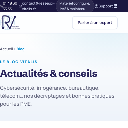
01 49 30
contact@reseaux-
Matériel configuré,
Support
33 33
vitalis.fr
livré & maintenu
Parler à un expert
Accueil
Blog
LE BLOG VITALIS
Actualités & conseils
Cybersécurité, infogérance, bureautique,
télécom… nos décryptages et bonnes pratiques
pour les PME.