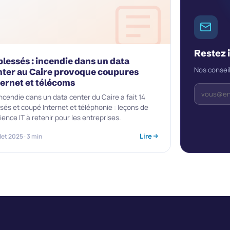
Restez 
blessés : incendie dans un data
Nos conseil
nter au Caire provoque coupures
ternet et télécoms
ncendie dans un data center du Caire a fait 14
sés et coupé Internet et téléphonie : leçons de
lience IT à retenir pour les entreprises.
Lire
llet 2025 · 3 min