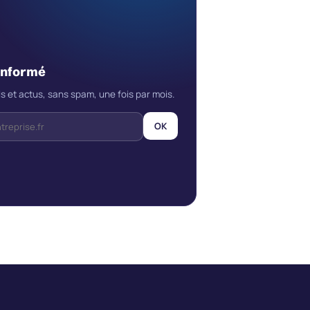
informé
s et actus, sans spam, une fois par mois.
OK