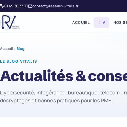
01 49 30 33 33
contact@reseaux-vitalis.fr
ACCUEIL
IA
NOS S
Accueil
Blog
LE BLOG VITALIS
Actualités & conse
Cybersécurité, infogérance, bureautique, télécom… 
décryptages et bonnes pratiques pour les PME.