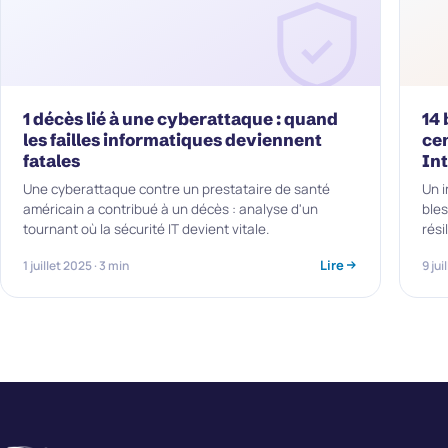
1 décès lié à une cyberattaque : quand
14 
les failles informatiques deviennent
ce
fatales
In
Une cyberattaque contre un prestataire de santé
Un i
américain a contribué à un décès : analyse d'un
bles
tournant où la sécurité IT devient vitale.
rési
Lire
1 juillet 2025 · 3 min
9 jui