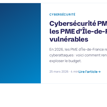
CYBERSÉCURITÉ
Cybersécurité PM
les PME d’Île-de-
vulnérables
En 2026, les PME d’Île-de-France r
cyberattaques : voici comment renf
exploser le budget.
Lire l’article
25 mars 2026 · 4 min