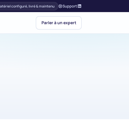
Support
atériel configuré, livré & maintenu
Parler à un expert