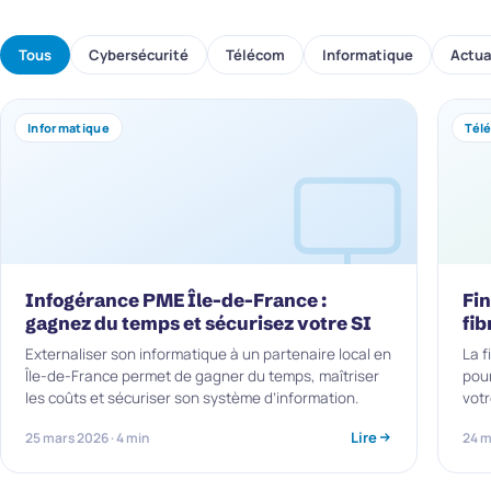
Tous
Cybersécurité
Télécom
Informatique
Actua
Informatique
Tél
Infogérance PME Île-de-France :
Fin
gagnez du temps et sécurisez votre SI
fib
Externaliser son informatique à un partenaire local en
La f
Île-de-France permet de gagner du temps, maîtriser
pour
les coûts et sécuriser son système d’information.
votr
Lire
25 mars 2026 · 4 min
24 m