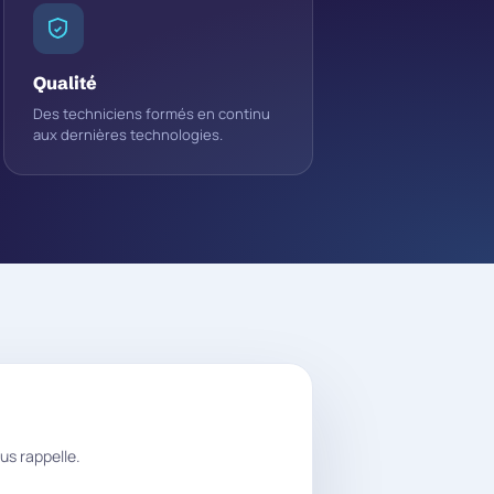
Qualité
Des techniciens formés en continu
aux dernières technologies.
us rappelle.