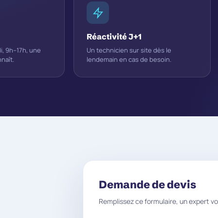
Réactivité J+1
i, 9h–17h, une
Un technicien sur site dès le
naît.
lendemain en cas de besoin.
Demande de devis
Remplissez ce formulaire, un expert vo