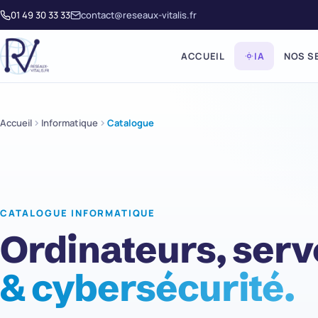
01 49 30 33 33
contact@reseaux-vitalis.fr
ACCUEIL
IA
NOS S
Accueil
Informatique
Catalogue
CATALOGUE INFORMATIQUE
Ordinateurs, ser
& cybersécurité.