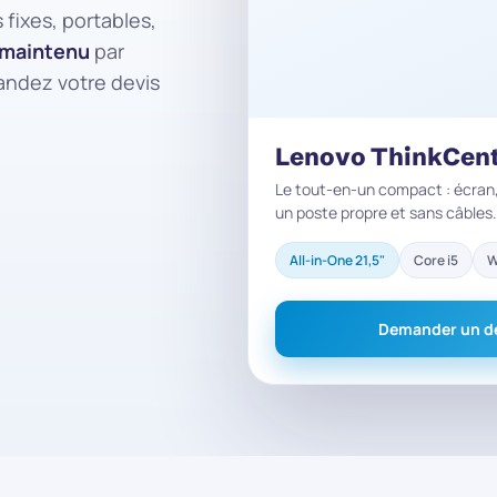
fixes, portables,
t maintenu
par
andez votre devis
Lenovo ThinkCen
Le tout-en-un compact : écran,
un poste propre et sans câbles.
All-in-One 21,5"
Core i5
W
Demander un d