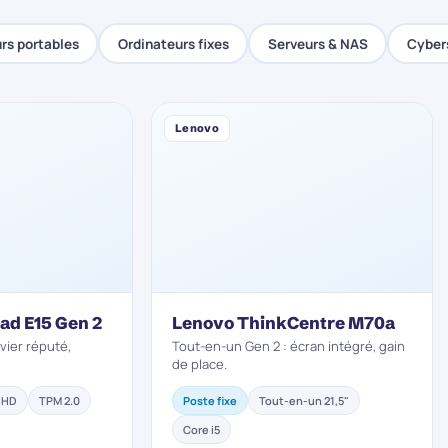
rs portables
Ordinateurs fixes
Serveurs & NAS
Cyber
Lenovo
ad E15 Gen 2
Lenovo ThinkCentre M70a
vier réputé,
Tout-en-un Gen 2 : écran intégré, gain
de place.
l HD
TPM 2.0
Poste fixe
Tout-en-un 21,5"
Core i5