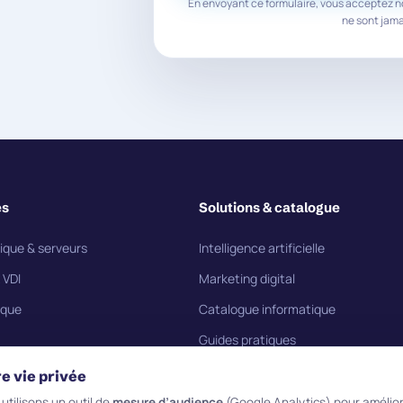
En envoyant ce formulaire, vous acceptez n
ne sont jam
es
Solutions & catalogue
ique & serveurs
Intelligence artificielle
 VDI
Marketing digital
ique
Catalogue informatique
Guides pratiques
é
Catalogue photocopieurs
e vie privée
curité
Blog
utilisons un outil de
mesure d’audience
(Google Analytics) pour amélior