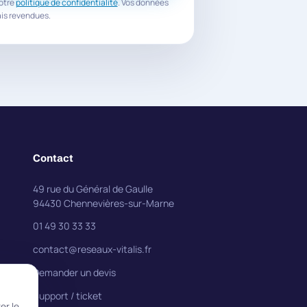
otre
politique de confidentialité
. Vos données
ais revendues.
Contact
49 rue du Général de Gaulle
94430 Chennevières-sur-Marne
01 49 30 33 33
contact@reseaux-vitalis.fr
Demander un devis
Support / ticket
er le