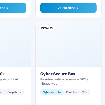
iche
Voir la fiche
VITALIS
20+
Cyber Secure Box
e évolutif et
Pare-feu, anti-ransomware, VPN et
filtrage web.
es
Snapshots
Cybersécurité
Pare-feu
VPN