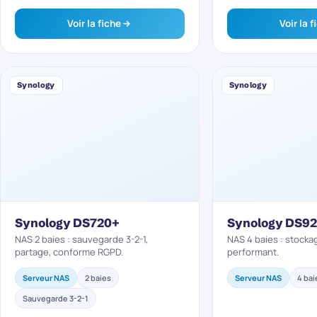
Voir la fiche
Voir la f
Synology
Synology
Synology DS720+
Synology DS9
NAS 2 baies : sauvegarde 3-2-1,
NAS 4 baies : stockag
partage, conforme RGPD.
performant.
Serveur NAS
2 baies
Serveur NAS
4 bai
Sauvegarde 3-2-1