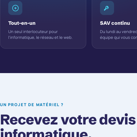
Tout-en-un
SAV continu
Un seul interlocuteur pour
Du lundi au vendred
l'informatique, le réseau et le web.
équipe qui vous con
UN PROJET DE MATÉRIEL ?
Recevez votre devis
informatique.