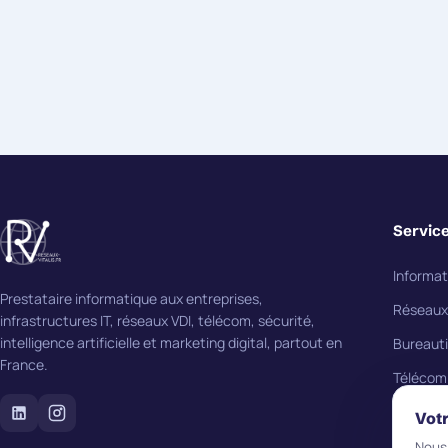
Servic
Informat
Prestataire informatique aux entreprises,
Réseaux
infrastructures IT, réseaux VDI, télécom, sécurité,
intelligence artificielle et marketing digital, partout en
Bureaut
France.
Télécom
Sécurit
Votr
Cybersé
Nous 