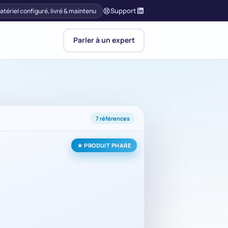
Support
atériel configuré, livré & maintenu
Parler à un expert
7 références
★ PRODUIT PHARE