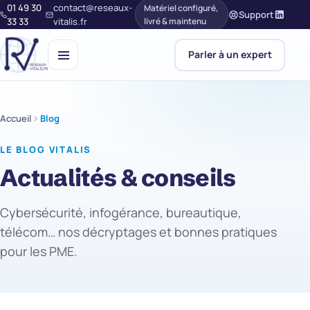
01 49 30
contact@reseaux-
Matériel configuré,
Support
33 33
vitalis.fr
livré & maintenu
Parler à un expert
Accueil
Blog
LE BLOG VITALIS
Actualités & conseils
Cybersécurité, infogérance, bureautique,
télécom… nos décryptages et bonnes pratiques
pour les PME.